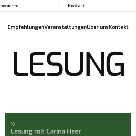
bbonieren
Kontakt
bbonieren
Kontakt
Empfehlungen
Veranstaltungen
Über uns
Kontakt
Empfehlungen
Veranstaltungen
Über uns
Kontakt
LESUNG
5.17.26 17:30
2
S
Lesung
Lesung mit Carina Heer
Lesung mit Mart