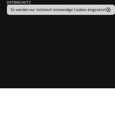
DATENSCHUTZ
Es werden nur technisch notwendige Cookies eingesetzt
UNSER ONLINE SHOP
Ihr Buch einfach online
bestellen und am
nächsten Tag im Laden
abholen.
Jetzt bestellen
Jetzt bestellen