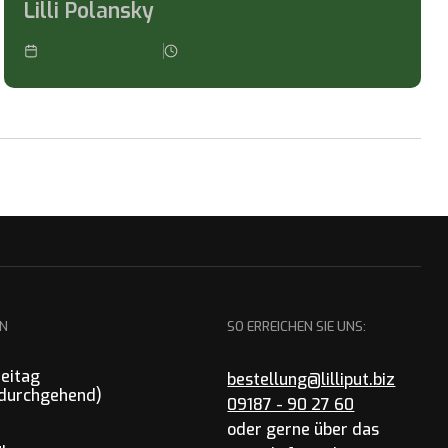
Lilli Polansky
11.12.24 19:00
2
Stunden
EN
SO ERREICHEN SIE UNS:
reitag
bestellung@lilliput.biz
 (durchgehend)
09187 - 90 27 60
oder gerne über das