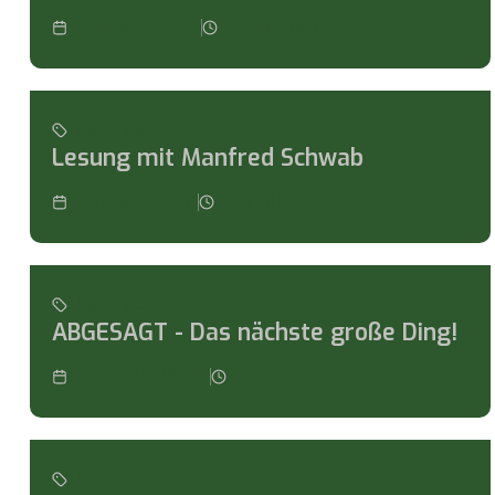
6.10.26 19:30
2
Stunden
Lesung
Lesung
Lesung mit Manfred Schwab
1.27.26 19:30
Stunden
Lesung
ABGESAGT - Das nächste große Ding!
10.21.25 19:30
2
Stunden
Lesung