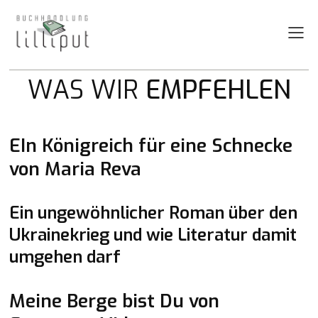
WAS WIR
EMPFEHLEN
Hit Enter to Search or X to close
Tanja empfiehlt
EIn Königreich für eine Schnecke
von Maria Reva
Ein ungewöhnlicher Roman über den
Ukrainekrieg und wie Literatur damit
umgehen darf
Michael empfiehlt
Meine Berge bist Du von