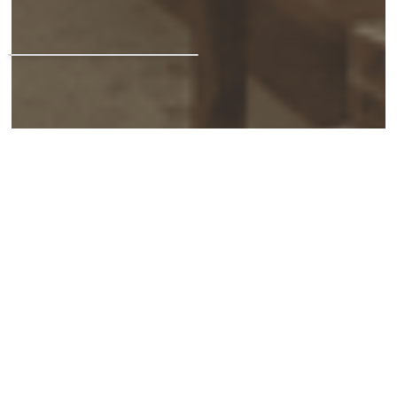
UNSER ONLINE SHOP
Ihr Buch einfach online
bestellen und am
nächsten Tag im Laden
abholen.
Jetzt bestellen
Jetzt bestellen
SO ERREICHEN SIE UNS:
bestellung@lilliput.biz
09187 - 90 27 60
oder gerne über das
Kontaktformular