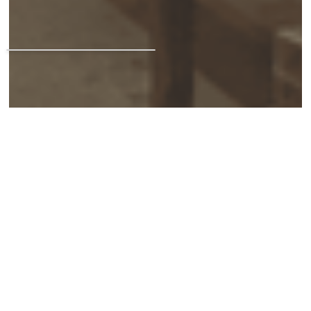
UNSER ONLINE SHOP
Ihr Buch einfach online
bestellen und am
nächsten Tag im Laden
abholen.
Jetzt bestellen
Jetzt bestellen
SO ERREICHEN SIE UNS:
bestellung@lilliput.biz
09187 - 90 27 60
oder gerne über das
Kontaktformular