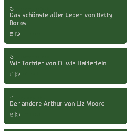
Barbara empfiehlt
Das schönste aller Leben von Betty
Boras
1
min read
Barbara empfiehlt
Wir Töchter von Oliwia Hälterlein
min read
Tanja empfiehlt
Der andere Arthur von Liz Moore
1
min read