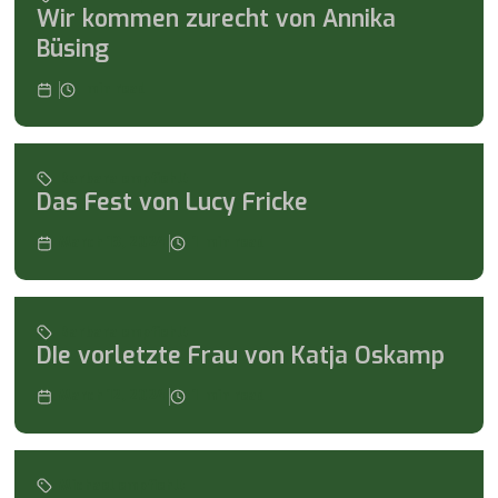
Wir kommen zurecht von Annika
Büsing
min read
Barbara empfiehlt
Das Fest von Lucy Fricke
March 13, 2024
1
min read
Barbara empfiehlt
DIe vorletzte Frau von Katja Oskamp
March 12, 2024
1
min read
Michael empfiehlt