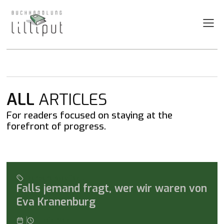
Hit Enter to Search or X to close
Tanja empfiehlt
ALL
ARTICLES
EIn Königreich für eine
For readers focused on staying at the
Schnecke von Maria Reva
forefront of progress.
Barbara empfiehlt
Falls jemand fragt, wer wir waren von
Eva Kranenburg
1
min read